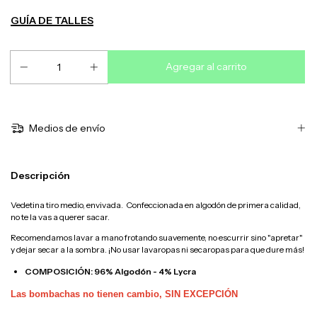
Guía de talles
Medios de envío
Descripción
Vedetina tiro medio, envivada.
Confeccionada en algodón de primera calidad,
no te la vas a querer sacar
.
Recomendamos lavar a mano frotando suavemente, no escurrir sino "apretar"
y dejar secar a la sombra. ¡No usar lavaropas ni secaropas para que dure más!
COMPOSICIÓN: 96% Algodón - 4% Lycra
Las bombachas no tienen cambio, SIN EXCEPCIÓN