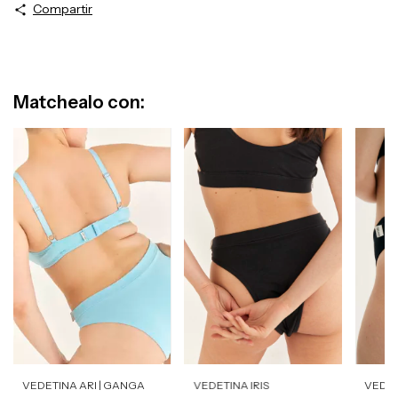
Compartir
Matchealo con:
VEDETINA ARI | GANGA
VEDETINA IRIS
VEDET