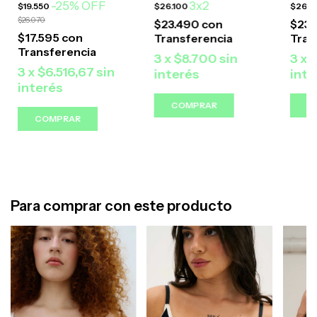
-
25
%
OFF
3x2
$19.550
$26.100
$26.1
$26.070
$23.490
con
$23
$17.595
con
3
x
$8.700
sin
3
x
3
x
$6.516,67
sin
interés
inte
interés
COMPRAR
C
COMPRAR
Para comprar con este producto