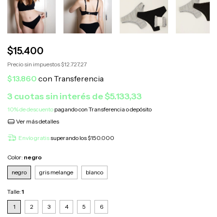
$15.400
Precio sin impuestos
$12.727,27
$13.860
con
3
cuotas sin interés de
$5.133,33
10% de descuento
pagando con Transferencia o depósito
Ver más detalles
Envío gratis
superando los
$150.000
Color:
negro
negro
gris melange
blanco
Talle:
1
1
2
3
4
5
6